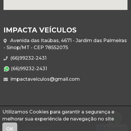
IMPACTA VEÍCULOS
Avenida das Itaúbas, 4671 - Jardim das Palmeiras
- Sinop/MT - CEP 78552075
(66)99232-2431
(66)99232-2431
impactaveiculos@gmail.com
Utilizamos Cookies para garantir a segurança e
© 2026 Autoconf. Todos os direitos reservados.
melhorar sua experiência de navegação no site
Termos
Privacidade
OK